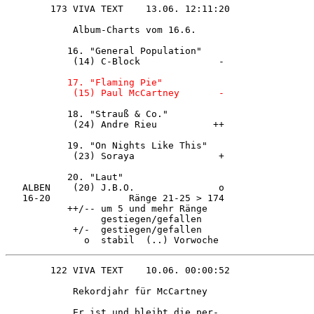
            Album-Charts vom 16.6.      

           16. "General Population"     

            (14) C-Block              - 

           17. "Flaming Pie"            

           18. "Strauß & Co."           

            (24) Andre Rieu          ++ 

           19. "On Nights Like This"    

            (23) Soraya               + 

           20. "Laut"                   

   ALBEN    (20) J.B.O.               o 

   16-20              Ränge 21-25 > 174 

           ++/-- um 5 und mehr Ränge    

                 gestiegen/gefallen     

            +/-  gestiegen/gefallen     

            Rekordjahr für McCartney    

            Er ist und bleibt die per-  
