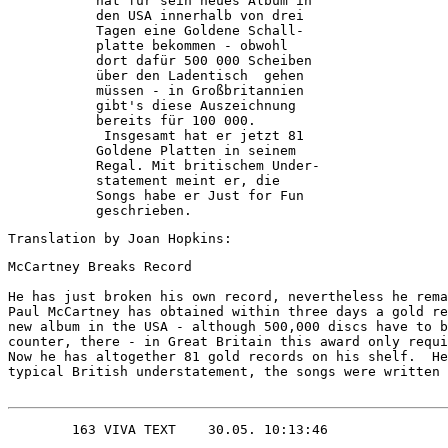
           hat für sein neues Album in  

           den USA innerhalb von drei   

           Tagen eine Goldene Schall-   

           platte bekommen - obwohl     

           dort dafür 500 000 Scheiben  

           über den Ladentisch  gehen   

           müssen - in Großbritannien   

           gibt's diese Auszeichnung    

           bereits für 100 000.         

            Insgesamt hat er jetzt 81   

           Goldene Platten in seinem    

           Regal. Mit britischem Under- 

           statement meint er, die      

           Songs habe er Just for Fun   

           geschrieben.     
Translation by Joan Hopkins:
McCartney Breaks Record

He has just broken his own record, nevertheless he rema
Paul McCartney has obtained within three days a gold re
new album in the USA - although 500,000 discs have to b
counter, there - in Great Britain this award only requi
Now he has altogether 81 gold records on his shelf.  He
typical British understatement, the songs were written 