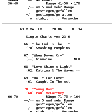
   36-40              Ränge 41-50 > 178 

           ++/-- um 5 und mehr Ränge    

                 gestiegen/gefallen     

            +/-  gestiegen/gefallen     

              o  stabil  (..) Vorwoche  
            Single-Charts vom 23.6.     

           66. "The End Is The..."      

            (70) Smashing Pumpkins    + 

           67. "When Doves Cry"         

            (--) Ginuwine           NEU 

           68. "Love Shine A Light"     

            (62) Katrina & The Waves -- 

           69. "Do It For Love"         

            (61) Caught In The Act   -- 

  70. "Young Boy"              

            (68) Paul McCartney       - 

   66-70              Ränge 71-75 > 164 

           ++/-- um 5 und mehr Ränge    

                 gestiegen/gefallen     

            +/-  gestiegen/gefallen     

              o  stabil  (..) Vorwoche  