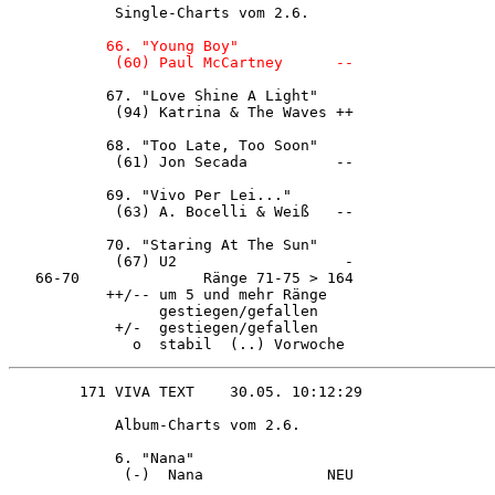
            Single-Charts vom 2.6.      

           66. "Young Boy"              

           67. "Love Shine A Light"     

            (94) Katrina & The Waves ++ 

           68. "Too Late, Too Soon"     

            (61) Jon Secada          -- 

           69. "Vivo Per Lei..."        

            (63) A. Bocelli & Weiß   -- 

           70. "Staring At The Sun"     

            (67) U2                   - 

   66-70              Ränge 71-75 > 164 

           ++/-- um 5 und mehr Ränge    

                 gestiegen/gefallen     

            +/-  gestiegen/gefallen     

            Album-Charts vom 2.6.       

            6. "Nana"                   

             (-)  Nana              NEU 
