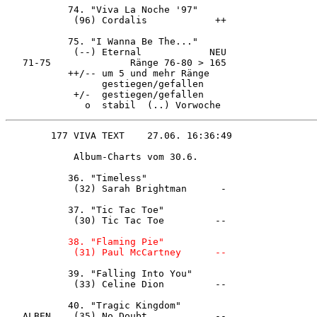
           74. "Viva La Noche '97"      

            (96) Cordalis            ++ 

           75. "I Wanna Be The..."      

            (--) Eternal            NEU 

   71-75              Ränge 76-80 > 165 

           ++/-- um 5 und mehr Ränge    

                 gestiegen/gefallen     

            +/-  gestiegen/gefallen     

              o  stabil  (..) Vorwoche  
            Album-Charts vom 30.6.      

           36. "Timeless"               

            (32) Sarah Brightman      - 

           37. "Tic Tac Toe"            

            (30) Tic Tac Toe         -- 

 38. "Flaming Pie"            

            (31) Paul McCartney      -- 
           39. "Falling Into You"       

            (33) Celine Dion         -- 

           40. "Tragic Kingdom"         

   ALBEN    (35) No Doubt            -- 
