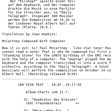
    Der "Pilzkopf" spielte einen Teil   

   auf dem Keyboard, und der Computer   

   druckte die Musik in eine Partitur   

   für die Streicher aus, so "Daily     

   Telegraph". Insgesamt 300 Musiker    

   werden die Komposition am 14.10 in   

   der Londoner Royal Albert Hall auf-  

   führen (Platte: 29.9.).   
Translation by Joan Hopkins:
McCartney Composed With Computer 
Now it is out: Sir Paul McCartney - like star tenor Pav
cannot read a note! That is why he composed his first s
"Standing Stone" for the 100th birthday of the EMI reco
with the help of a computer. The "moptop" played the me
keyboard and the computer transcribed it into a score f
orchestra, according to the "Daily Telegraph". A total 
musicians will perform the composition on October 14 in
Albert Hall. (Recording released 9/29).
            Album-Charts vom 21.7.      

           51. "Quadratur des Kreises"  

            (69) Freundeskreis       ++ 

           52. "Mein Leben für..."      
