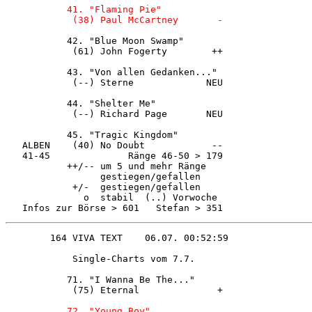
 41. "Flaming Pie"            

            (38) Paul McCartney       - 
           42. "Blue Moon Swamp"        

            (61) John Fogerty        ++ 

           43. "Von allen Gedanken..."  

            (--) Sterne             NEU 

           44. "Shelter Me"             

            (--) Richard Page       NEU 

           45. "Tragic Kingdom"         

   ALBEN    (40) No Doubt            -- 

   41-45              Ränge 46-50 > 179 

           ++/-- um 5 und mehr Ränge    

                 gestiegen/gefallen     

            +/-  gestiegen/gefallen     

              o  stabil  (..) Vorwoche  

   Infos zur Börse > 601   Stefan > 351 
            Single-Charts vom 7.7.      

           71. "I Wanna Be The..."      

            (75) Eternal              + 

    72. "Young Boy"              
