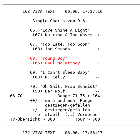
            Single-Charts vom 9.6.      

           66. "Love Shine A Light"     

            (67) Katrina & The Waves  + 

           67. "Too Late, Too Soon"     

            (68) Jon Secada           + 

68. "Young Boy"              

            (66) Paul McCartney       - 
           69. "I Can't Sleep Baby"     

            (63) R. Kelly            -- 

           70. "Oh Shit, Frau Schmidt"  

            (50) Der Wolf            -- 

   66-70              Ränge 71-75 > 164 

           ++/-- um 5 und mehr Ränge    

                 gestiegen/gefallen     

            +/-  gestiegen/gefallen     

              o  stabil  (..) Vorwoche  

   TV-Übersicht > 300        Tour > 700 