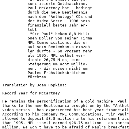
           sonifizierte Geldmaschine.   

           Paul McCartney hat - bedingt 

           durch die neue Beatlemania   

           nach den "Anthology"-CDs und 

           der Video-Serie - 1996 sein  

           finanziell bestes Jahr er-   

           lebt.                        

            "Sir Paul" bekam 8,8 Milli- 

           onen Dollar von seiner Firma 

           MPL Communications, die er   

           auf sein Rentenkonto einzah- 

           len durfte - 60 Prozent mehr 

           als 1995. MPL selbst ver-    

           diente 26,75 Mios, eine      

           Steigerung um acht Millio-   

           nen. - Wir müssen nicht um   

           Paules Frühstücksbrötchen    

           fürchten...     
Translation by Joan Hopkins:
Record Year for McCartney 
He remains the personification of a gold machine. Paul 
thanks to the new Beatlemania brought on by the "Anthol
video series - has experienced his best year financiall
According to his company MPL Communications, "Sir Paul"
allowed to deposit $8.8 million into his retirement acc
than 1995. MPL itself earned $26.75 million - an increa
million. We won't have to be afraid of Paul's breakfast