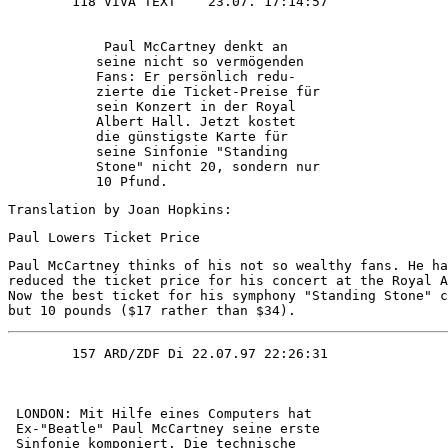
            Paul McCartney denkt an     

           seine nicht so vermögenden   

           Fans: Er persönlich redu-    

           zierte die Ticket-Preise für 

           sein Konzert in der Royal    

           Albert Hall. Jetzt kostet    

           die günstigste Karte für     

           seine Sinfonie "Standing     

           Stone" nicht 20, sondern nur 

           10 Pfund.     
Translation by Joan Hopkins:
Paul Lowers Ticket Price 
Paul McCartney thinks of his not so wealthy fans. He ha
reduced the ticket price for his concert at the Royal A
Now the best ticket for his symphony "Standing Stone" c
but 10 pounds ($17 rather than $34).
 LONDON: Mit Hilfe eines Computers hat  

 Ex-"Beatle" Paul McCartney seine erste 

 Sinfonie komponiert. Die technische    
