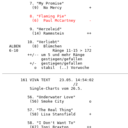
            7. "My Promise"             

             (9)  No Mercy            + 

            8. "Flaming Pie"            

            9. "Herzeleid"              

             (14) Rammstein          ++ 

           10. "Verliebt"               

   ALBEN     (8)  Blümchen            - 

   6-10               Ränge 11-15 > 172 

           ++/-- um 5 und mehr Ränge    

                 gestiegen/gefallen     

            +/-  gestiegen/gefallen     

                               /2       

            Single-Charts vom 26.5.     

           56. "Underwater Love"        

            (56) Smoke City           o 

           57. "The Real Thing"         

            (58) Lisa Stansfield      + 

           58. "I Don't Want To"        

            (67) Toni Braxton        ++ 
