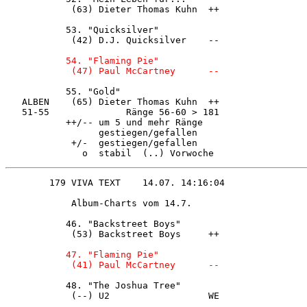
            (63) Dieter Thomas Kuhn  ++ 

           53. "Quicksilver"            

            (42) D.J. Quicksilver    -- 

 54. "Flaming Pie"            

            (47) Paul McCartney      -- 


           55. "Gold"                   

   ALBEN    (65) Dieter Thomas Kuhn  ++ 

   51-55              Ränge 56-60 > 181 

           ++/-- um 5 und mehr Ränge    

                 gestiegen/gefallen     

            +/-  gestiegen/gefallen     

              o  stabil  (..) Vorwoche  
            Album-Charts vom 14.7.      

           46. "Backstreet Boys"        

            (53) Backstreet Boys     ++ 

 47. "Flaming Pie"            

            (41) Paul McCartney      -- 
           48. "The Joshua Tree"        

            (--) U2                  WE 
