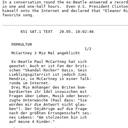
In a conversation round the ex-Beatle answered a record
in one and one-half hours.  Even U.S. President Clinton
himself onto the Internet and declared that "Eleanor Ri
favorite song.

    POPKULTUR                           

                                    1/2 

    McCartney 3 Mio Mal angeklickt      

    Ex-Beatle Paul McCartney hat sich   

   geoutet: Auch er ist Fan der briti-  

   schen "Skandal-Rocker" Oasis. Sein   

   Lieblingsgitarrist ist jedoch Jimi   

   Hendrix, so McCartney in einer Talk- 

   runde im Internet.                   

    Drei Mio Anhänger des Briten bom-   

   bardierten ihr Idol inzwischen mit   

   Fragen über Leben, Musik oder bevor- 

   zugte Unterwäsche (Paul dazu: "Sie   

   würden mir die Antwort nicht glau-   

   ben"). Der 54jährige auf die Frage   

   nach der größten Errungenschaft sei- 

   nes Lebens: "Am stolzesten bin ich   

   auf meine 4 Kinder."    