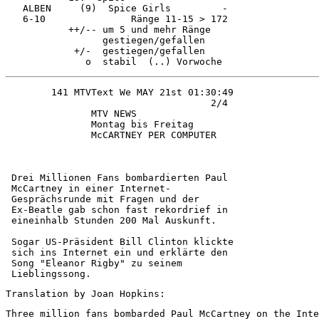
   ALBEN     (9)  Spice Girls         - 

   6-10               Ränge 11-15 > 172 

           ++/-- um 5 und mehr Ränge    

                 gestiegen/gefallen     

            +/-  gestiegen/gefallen     

                                    2/4 

               MTV NEWS                 

               Montag bis Freitag       

               McCARTNEY PER COMPUTER   

 Drei Millionen Fans bombardierten Paul 

 McCartney in einer Internet-           

 Gesprächsrunde mit Fragen und der      

 Ex-Beatle gab schon fast rekordrief in 

 eineinhalb Stunden 200 Mal Auskunft.   

 Sogar US-Präsident Bill Clinton klickte

 sich ins Internet ein und erklärte den 

 Song "Eleanor Rigby" zu seinem         

 Lieblingssong.                         
Translation by Joan Hopkins:
Three million fans bombarded Paul McCartney on the Inte