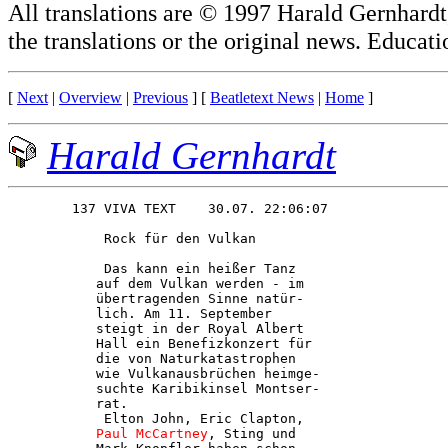
All translations are © 1997 Harald Gernhardt
the translations or the original news. Educati
[
Next
|
Overview
|
Previous
] [
Beatletext News
|
Home
]
Harald Gernhardt
            Rock für den Vulkan         

            Das kann ein heißer Tanz    

           auf dem Vulkan werden - im   

           übertragenden Sinne natür-   

           lich. Am 11. September       

           steigt in der Royal Albert   

           Hall ein Benefizkonzert für  

           die von Naturkatastrophen    

           wie Vulkanausbrüchen heimge- 

           suchte Karibikinsel Montser- 

           rat.                         

            Elton John, Eric Clapton,   

Paul McCartney
, Sting und    
