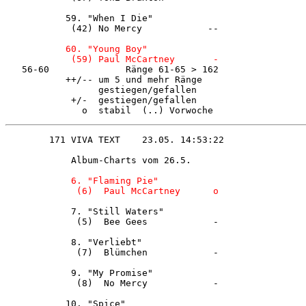
           59. "When I Die"             

            (42) No Mercy            -- 

60. "Young Boy"              

            (59) Paul McCartney       - 

   56-60              Ränge 61-65 > 162 

           ++/-- um 5 und mehr Ränge    

                 gestiegen/gefallen     

            +/-  gestiegen/gefallen     

            Album-Charts vom 26.5.      

            6. "Flaming Pie"            

            7. "Still Waters"           

             (5)  Bee Gees            - 

            8. "Verliebt"               

             (7)  Blümchen            - 

            9. "My Promise"             

             (8)  No Mercy            - 

           10. "Spice"                  
