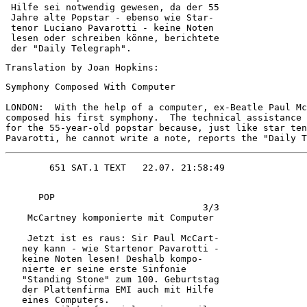
 Hilfe sei notwendig gewesen, da der 55 

 Jahre alte Popstar - ebenso wie Star-  

 tenor Luciano Pavarotti - keine Noten  

 lesen oder schreiben könne, berichtete 

 der "Daily Telegraph". 
Translation by Joan Hopkins:
Symphony Composed With Computer

LONDON:  With the help of a computer, ex-Beatle Paul Mc
composed his first symphony.  The technical assistance 
for the 55-year-old popstar because, just like star ten
      POP                              

                                    3/3 

    McCartney komponierte mit Computer  

    Jetzt ist es raus: Sir Paul McCart- 

   ney kann - wie Startenor Pavarotti - 

   keine Noten lesen! Deshalb kompo-    

   nierte er seine erste Sinfonie       

   "Standing Stone" zum 100. Geburtstag 

   der Plattenfirma EMI auch mit Hilfe  

   eines Computers.                     
