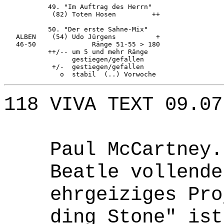
           49. "Im Auftrag des Herrn"   

            (82) Toten Hosen         ++ 

           50. "Der erste Sahne-Mix"    

   ALBEN    (54) Udo Jürgens          + 

   46-50              Ränge 51-55 > 180 

           ++/-- um 5 und mehr Ränge    

                 gestiegen/gefallen     

            +/-  gestiegen/gefallen     

              o  stabil  (..) Vorwoche  
118 VIVA TEXT 09.07
Paul McCartney. 
Beatle vollendet
ehrgeiziges Proj
ding Stone" ist 