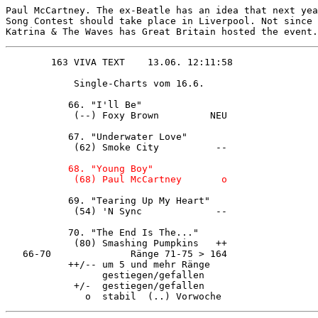
Paul McCartney. The ex-Beatle has an idea that next yea
Song Contest should take place in Liverpool. Not since 
Katrina & The Waves has Great Britain hosted the event.
            Single-Charts vom 16.6.     

           66. "I'll Be"                

            (--) Foxy Brown         NEU 

           67. "Underwater Love"        

            (62) Smoke City          -- 

           68. "Young Boy"              

           69. "Tearing Up My Heart"    

            (54) 'N Sync             -- 

           70. "The End Is The..."      

            (80) Smashing Pumpkins   ++ 

   66-70              Ränge 71-75 > 164 

           ++/-- um 5 und mehr Ränge    

                 gestiegen/gefallen     

            +/-  gestiegen/gefallen     
