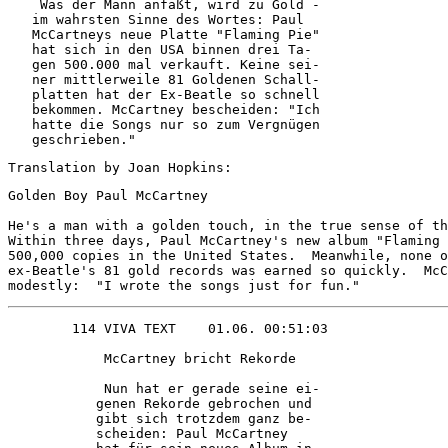
    Was der Mann anfäßt, wird zu Gold - 

   im wahrsten Sinne des Wortes: Paul   

   McCartneys neue Platte "Flaming Pie" 

   hat sich in den USA binnen drei Ta-  

   gen 500.000 mal verkauft. Keine sei- 

   ner mittlerweile 81 Goldenen Schall- 

   platten hat der Ex-Beatle so schnell 

   bekommen. McCartney bescheiden: "Ich 

   hatte die Songs nur so zum Vergnügen 

   geschrieben."        
Translation by Joan Hopkins:
Golden Boy Paul McCartney

He's a man with a golden touch, in the true sense of th
Within three days, Paul McCartney's new album "Flaming 
500,000 copies in the United States.  Meanwhile, none o
ex-Beatle's 81 gold records was earned so quickly.  McC
modestly:  "I wrote the songs just for fun."
            McCartney bricht Rekorde    

            Nun hat er gerade seine ei- 

           genen Rekorde gebrochen und  

           gibt sich trotzdem ganz be-  

           scheiden: Paul McCartney     
