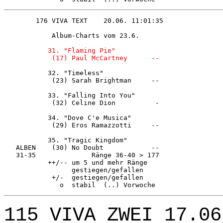
            Album-Charts vom 23.6.      

31. "Flaming Pie"            

            (17) Paul McCartney      -- 
           32. "Timeless"               

            (23) Sarah Brightman     -- 

           33. "Falling Into You"       

            (32) Celine Dion          - 

           34. "Dove C'e Musica"        

            (29) Eros Ramazzotti     -- 

           35. "Tragic Kingdom"         

   ALBEN    (30) No Doubt            -- 

   31-35              Ränge 36-40 > 177 

           ++/-- um 5 und mehr Ränge    

                 gestiegen/gefallen     

            +/-  gestiegen/gefallen     

              o  stabil  (..) Vorwoche  
115 VIVA ZWEI 17.06