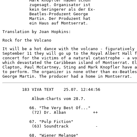
           Mark Knopfler haben schon    

           zugesagt. Organisator ist    

           kein Geringerer als der Ex-  

           Beatles-Produzent George     

           Martin. Der Produzent hat    

Translation by Joan Hopkins:
Rock for the Volcano 
It will be a hot dance with the volcano - figuratively 
September 11 they will go up to the Royal Albert Hall f
concert for the victims of a natural catastrophe - a vo
which devastated the Caribbean island of Montserrat. El
Clapton, Paul McCartney, Sting and Mark Knopfler have a
to perform. The organizer is none other than ex-Beatles
George Martin. The producer had a home in Montserrat.
            Album-Charts vom 28.7.      

           66. "The Very Best Of..."    

            (72) Dr. Alban           ++ 

           67. "Pulp Fiction"           

            (63) Soundtrack           - 

           68. "Wiener Melange"         
