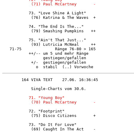
            (71) Paul McCartney       - 
           73. "Love Shine A Light"     

            (76) Katrina & The Waves  + 

           74. "The End Is The..."      

            (79) Smashing Pumpkins   ++ 

           75. "Ain't That Just..."     

            (93) Lutricia McNeal     ++ 

   71-75              Ränge 76-80 > 165 

           ++/-- um 5 und mehr Ränge    

                 gestiegen/gefallen     

            +/-  gestiegen/gefallen     

              o  stabil  (..) Vorwoche  
            Single-Charts vom 30.6.     

 71. "Young Boy"              

            (70) Paul McCartney       - 
           72. "Footprint"              

            (75) Disco Citizens       + 

           73. "Do It For Love"         

            (69) Caught In The Act    - 
