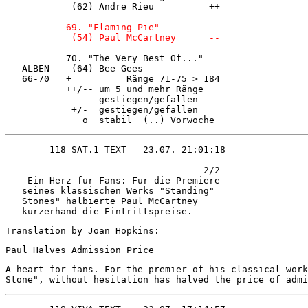
            (62) Andre Rieu          ++ 

69. "Flaming Pie"            

            (54) Paul McCartney      -- 


           70. "The Very Best Of..."    

   ALBEN    (64) Bee Gees            -- 

   66-70   +          Ränge 71-75 > 184 

           ++/-- um 5 und mehr Ränge    

                 gestiegen/gefallen     

            +/-  gestiegen/gefallen     

              o  stabil  (..) Vorwoche  
                                    2/2 

    Ein Herz für Fans: Für die Premiere 

   seines klassischen Werks "Standing"  

   Stones" halbierte Paul McCartney     

Translation by Joan Hopkins:
Paul Halves Admission Price 
A heart for fans. For the premier of his classical work
Stone", without hesitation has halved the price of admi