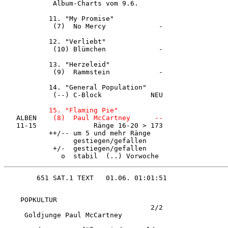
            Album-Charts vom 9.6.       

           11. "My Promise"             

            (7)  No Mercy             - 

           12. "Verliebt"               

            (10) Blümchen             - 

           13. "Herzeleid"              

            (9)  Rammstein            - 

           14. "General Population"     

            (--) C-Block            NEU 

15. "Flaming Pie"  
   ALBEN    
(8)  Paul McCartney      -- 
   11-15              Ränge 16-20 > 173 

           ++/-- um 5 und mehr Ränge    

                 gestiegen/gefallen     

            +/-  gestiegen/gefallen     

    POPKULTUR                           

                                    2/2 

     Goldjunge Paul McCartney           
